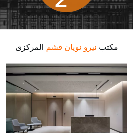
مکتب
نیرو نویان قشم
المرکزی