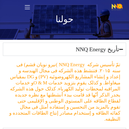
حولنا
تأریخ NNQ Energy
تمّ تأسیس شرکه NNQ Energy )نیرو نویان قشم) فی
سنه ۲۰۱۵. فتنشط هذه الشرکه فی مجال الهندسه و
إعداد و إنشاء المشاریع الکهروضوئیه (PV) و DG بمقیاس
میغاواط. و کذلک یقوم بتزوید خدمات O & Mو خدمات
المراقبه لمحطات تولید الکهرباء. کذلک حول هذه الشرکه
یجدر الذکر أنّها قد قامت ببدء أنشطتها مع نظره جدیده
لقطاع الطاقه علی المستوی الوطنی و الإقلیمی حتی
تقوم بالمزید من التحسین و إستفاده أمثل فی مجال
کفائه الطاقه و إستخدام مصادر إنتاج الطاقات المتجدده و
النظیفه.