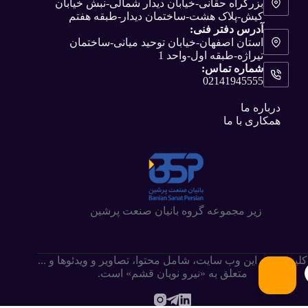
بزرگراه حقانی-خیابان دیدار شمالی-نبش خیابان
کیش-پلاک هشت-ساختمان دیدار-طبقه هفتم
آدرس دفتر فنی:
استان اصفهان-خیابان توحید میانی-ساختمان
تیراژه-طبقه اول-واحد 1
شماره تماس:
02141945555
درباره ما
همکاری با ما
زیر مجموعه گروه بانیان صنعت پرشین
کلیه حقوق این وب سایت،‌ شامل محتوا، تصاویر و ویدئوها و ...
متعلق به «نیرو نویان قشم» است.