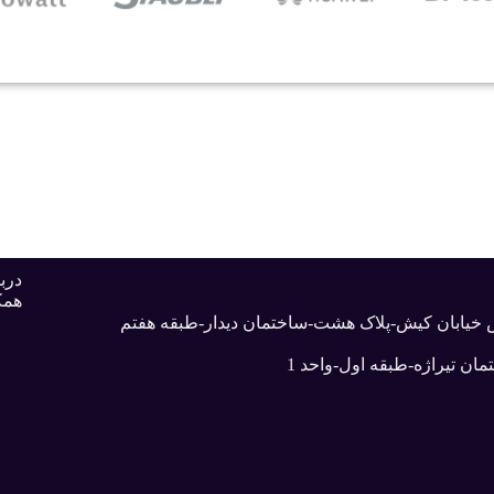
دربا
همک
بش خیابان کیش-پلاک هشت-ساختمان دیدار-طبقه هفتم
ان تیراژه-طبقه اول-واحد 1