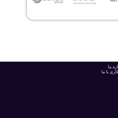
ره ما
اری با ما