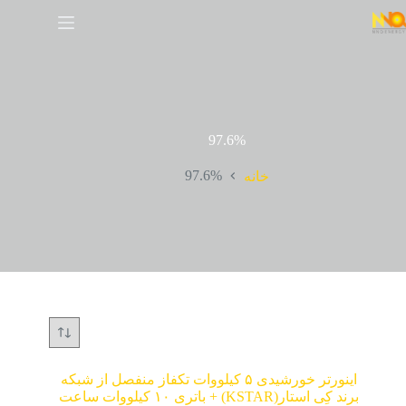
97.6%
97.6%
خانه
اینورتر خورشیدی ۵ کیلووات تکفاز منفصل از شبکه
برند کِی استار(KSTAR) + باتری ۱۰ کیلووات ساعت