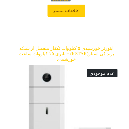
اطلاعات بیشتر
اینورتر خورشیدی ۵ کیلووات تکفاز منفصل از شبکه
برند کِی استار(KSTAR) + باتری ۱۵ کیلووات ساعت
خورشیدی
عدم موجودی