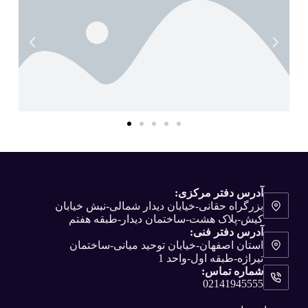
آدرس دفتر مرکزی:
بزرگراه حقانی-خیابان دیدار شمالی-نبش خیابان
کیش-پلاک هشت-ساختمان دیدار-طبقه هفتم
آدرس دفتر فنی:
استان اصفهان-خیابان توحید میانی-ساختمان
تیراژه-طبقه اول-واحد 1
شماره تماس:
02141945555