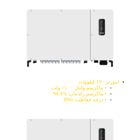
اینورتر ۱۲۰ کیلووات
• ماکزیمم ولتاژ: ۱۱۰۰ ولت
• ماکزیمم راندمان: %۹۸.۷
• درجه حفاظت: IP66