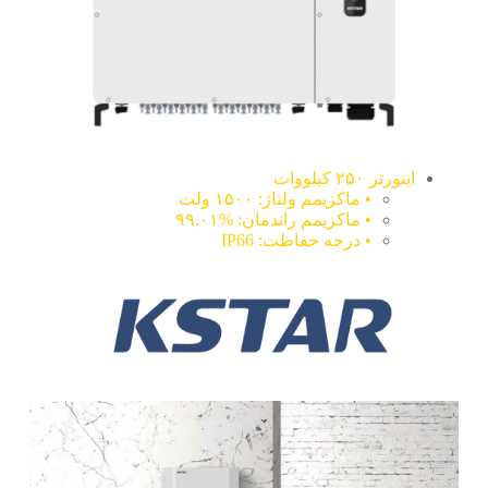
اینورتر ۲۵۰ کیلووات
• ماکزیمم ولتاژ: ۱۵۰۰ ولت
• ماکزیمم راندمان: %۹۹.۰۱
• درجه حفاظت: IP66