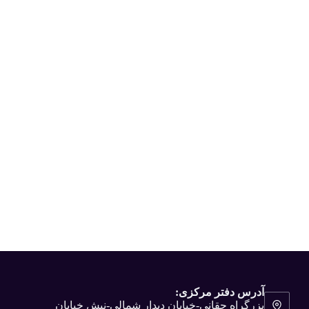
آدرس دفتر مرکزی:
بزرگراه حقانی-خیابان دیدار شمالی-نبش خیابان