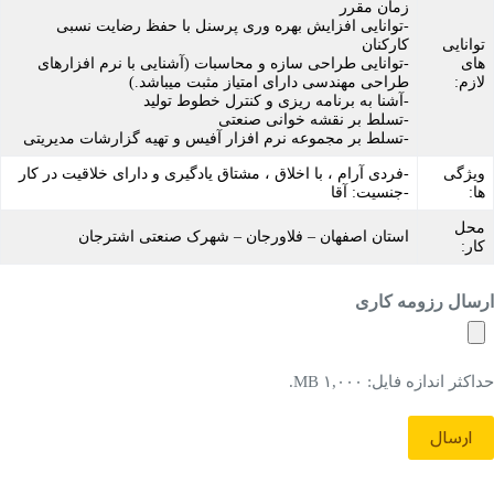
زمان مقرر
-توانایی افزایش بهره وری پرسنل با حفظ رضایت نسبی
توانایی
کارکنان
های
-توانایی طراحی سازه و محاسبات (آشنایی با نرم افزارهای
لازم:
طراحی مهندسی دارای امتیاز مثبت می­باشد.)
-آشنا به برنامه ریزی و کنترل خطوط تولید
-تسلط بر نقشه خوانی صنعتی
-تسلط بر مجموعه نرم افزار آفیس و تهیه گزارشات مدیریتی
ویژگی
-فردی آرام ، با اخلاق ، مشتاق یادگیری و دارای خلاقیت در کار
ها:
-جنسیت: آقا
محل
استان اصفهان – فلاورجان – شهرک صنعتی اشترجان
کار:
ارسال رزومه کاری
حداکثر اندازه فایل: ۱,۰۰۰ MB.