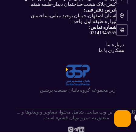
کیش-پلاک هشت-ساختمان دیدار-طبقه هفتم
آدرس دفتر فنی:
استان اصفهان-خیابان توحید میانی-ساختمان
تیراژه-طبقه اول-واحد 1
شماره تماس:
02141945555
درباره ما
همکاری با ما
زیر مجموعه گروه بانیان صنعت پرشین
کلیه حقوق این وب سایت،‌ شامل محتوا، تصاویر و ویدئوها و ...
متعلق به «نیرو نویان قشم» است.