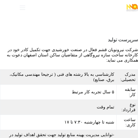
سرپرست تولید
شرکت نیرونویان قشم فعال در صنعت خورشیدی جهت تکمیل کادر خود در
کارخانه ساخت سازه نیروگاهی از متقاضیان ساکن استان اصفهان دعوت به
همکاری می نماید:
مدرک
کارشناسی به بالا رشته های فنی ( ترجیحا مهندسی مکانیک،
تحصیلی:
برق، صنایع)
سابقه
۵ سال تجربه کار مرتبط
کار:
نوع
تمام وقت
قرارداد:
ساعت
شنبه تا چهارشنبه ۷:۳۰ تا ۱۷
کاری:
-توانایی مدیریت بهینه منابع تولید جهت تحقق اهداف تولید در