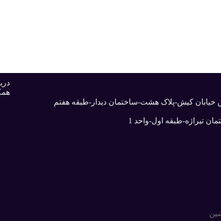
دربا
همک
بش خیابان کیش-پلاک هشت-ساختمان دیدار-طبقه هفتم
ان تیراژه-طبقه اول-واحد 1
شین