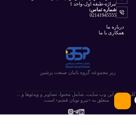
تیراژه-طبقه اول-واحد 1
شماره تماس:
02141945555
درباره ما
همکاری با ما
زیر مجموعه گروه بانیان صنعت پرشین
کلیه حقوق این وب سایت،‌ شامل محتوا، تصاویر و ویدئوها و ...
متعلق به «نیرو نویان قشم» است.