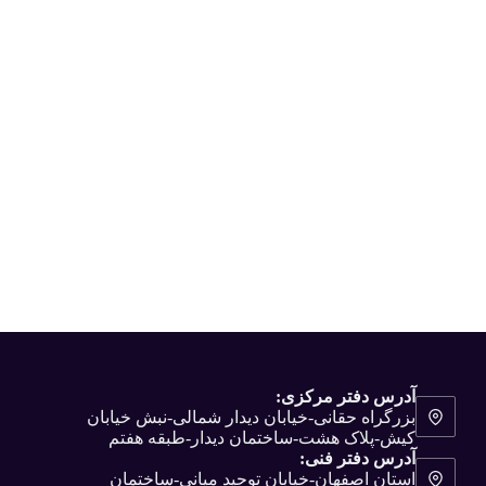
آدرس دفتر مرکزی:
بزرگراه حقانی-خیابان دیدار شمالی-نبش خیابان
کیش-پلاک هشت-ساختمان دیدار-طبقه هفتم
آدرس دفتر فنی:
استان اصفهان-خیابان توحید میانی-ساختمان