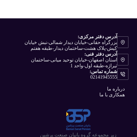
آدرس دفتر مرکزی:
بزرگراه حقانی-خیابان دیدار شمالی-نبش خیابان
کیش-پلاک هشت-ساختمان دیدار-طبقه هفتم
آدرس دفتر فنی:
استان اصفهان-خیابان توحید میانی-ساختمان
تیراژه-طبقه اول-واحد 1
شماره تماس:
02141945555
درباره ما
همکاری با ما
زیر مجموعه گروه بانیان صنعت پرشین