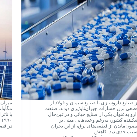
ز صنایع داروسازی تا صنایع سیمان و فولاد از
طعی برق خسارات جبران‌ناپذیری دیدند. صنعت
مگاوات
ارو به‌عنوان یکی از صنایع حیاتی و درعین‌حال
با نات
کننده کشور، به‌رغم وعده‌هایی مبنی بر
۰
صون‌ماندن از قطعی‌های برق، از این بحران
در فصل
سیب جدی دید. کاهش…