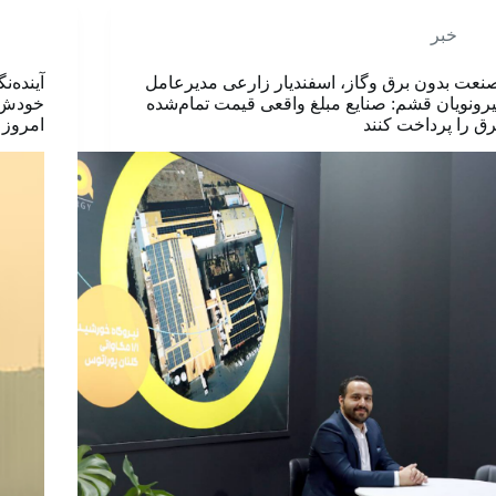
خبر
نعت بدون برق وگاز، اسفندیار زارعی مدیرعامل
آینده‌
یرونویان قشم: صنایع مبلغ واقعی قیمت تمام‌شده
خودش ر
رق را پرداخت کنند
امروز 