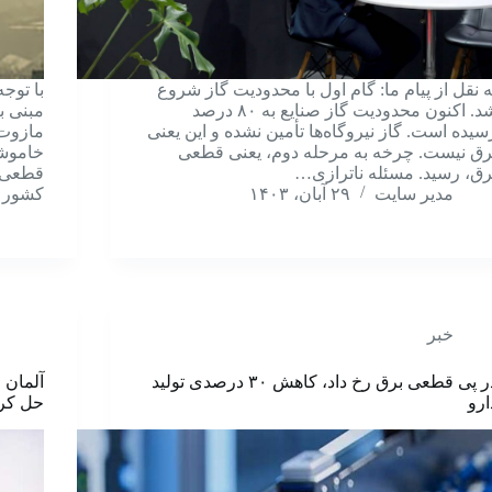
ه نقل از پیام ما: گام اول با محدودیت گاز شروع
با توج
شد. اکنون محدودیت گاز صنایع به ۸۰ درصد
مبنی ب
سیده است. گاز نیروگاه‌ها تأمین نشده و این یعنی
مازوت‌
رق نیست. چرخه به مرحله دوم، یعنی قطعی
خاموشی
رق، رسید. مسئله ناترازی…
قطعی 
مدیر سایت
۲۹ آبان، ۱۴۰۳
کشور ف
خبر
در پی قطعی برق رخ داد، کاهش ۳۰ درصدی تولید
آلمان و
ارو
حل کرد