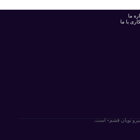
ره ما
اری با ما
«نیرو نویان قشم» است.