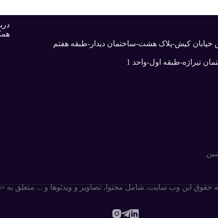
دربا
همک
بش خیابان کیش-پلاک هشت-ساختمان دیدار-طبقه هفتم
ان تیراژه-طبقه اول-واحد 1
شین
ه حقوق این وب سایت،‌ شامل محتوا، تصاویر و ویدئوها و ... متعلق به 