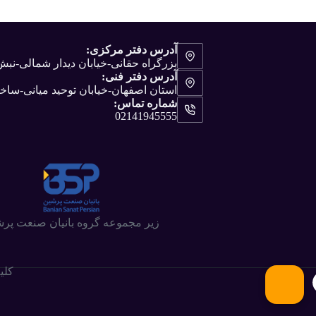
آدرس دفتر مرکزی:
بزرگراه حقانی-خیابان دیدار شمالی-ن
آدرس دفتر فنی:
استان اصفهان-خیابان توحید میانی-ساختم
شماره تماس:
02141945555
زیر مجموعه گروه بانیان صنعت پر
کلی