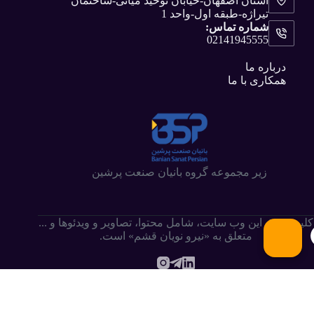
استان اصفهان-خیابان توحید میانی-ساختمان
تیراژه-طبقه اول-واحد 1
شماره تماس:
02141945555
درباره ما
همکاری با ما
زیر مجموعه گروه بانیان صنعت پرشین
کلیه حقوق این وب سایت،‌ شامل محتوا، تصاویر و ویدئوها و ...
متعلق به «نیرو نویان قشم» است.