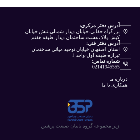
آدرس دفتر مرکزی:
بزرگراه حقانی-خیابان دیدار شمالی-نبش خیابان
کیش-پلاک هشت-ساختمان دیدار-طبقه هفتم
آدرس دفتر فنی:
استان اصفهان-خیابان توحید میانی-ساختمان
تیراژه-طبقه اول-واحد 1
شماره تماس:
02141945555
درباره ما
همکاری با ما
زیر مجموعه گروه بانیان صنعت پرشین