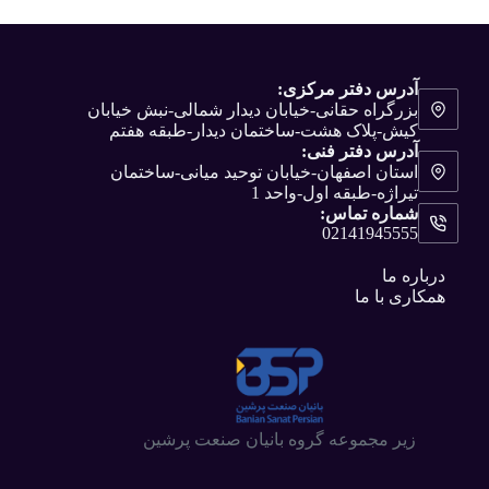
آدرس دفتر مرکزی:
بزرگراه حقانی-خیابان دیدار شمالی-نبش خیابان
کیش-پلاک هشت-ساختمان دیدار-طبقه هفتم
آدرس دفتر فنی:
استان اصفهان-خیابان توحید میانی-ساختمان
تیراژه-طبقه اول-واحد 1
شماره تماس:
02141945555
درباره ما
همکاری با ما
زیر مجموعه گروه بانیان صنعت پرشین