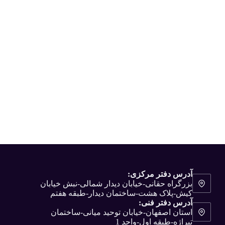
آدرس دفتر مرکزی:
بزرگراه حقانی-خیابان دیدار شمالی-نبش خیابان
کیش-پلاک هشت-ساختمان دیدار-طبقه هفتم
آدرس دفتر فنی:
استان اصفهان-خیابان توحید میانی-ساختمان
تیراژه-طبقه اول-واحد 1