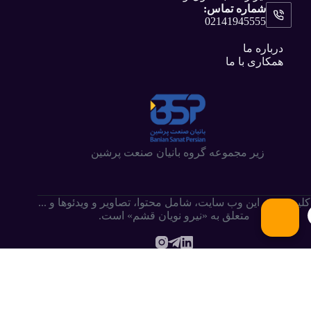
شماره تماس:
02141945555
درباره ما
همکاری با ما
زیر مجموعه گروه بانیان صنعت پرشین
کلیه حقوق این وب سایت،‌ شامل محتوا، تصاویر و ویدئوها و ...
متعلق به «نیرو نویان قشم» است.