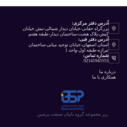
آدرس دفتر مرکزی:
بزرگراه حقانی-خیابان دیدار شمالی-نبش خیابان
کیش-پلاک هشت-ساختمان دیدار-طبقه هفتم
آدرس دفتر فنی:
استان اصفهان-خیابان توحید میانی-ساختمان
تیراژه-طبقه اول-واحد 1
شماره تماس:
02141945555
درباره ما
همکاری با ما
زیر مجموعه گروه بانیان صنعت پرشین