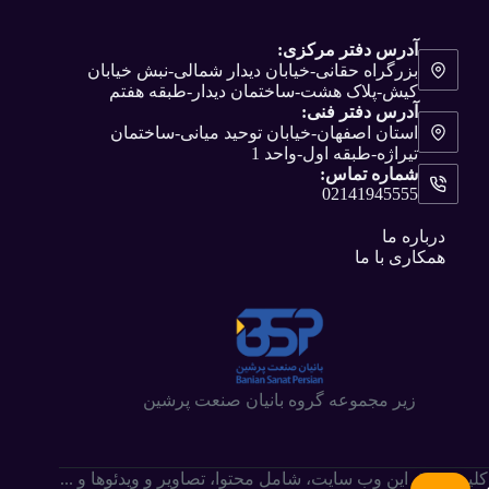
آدرس دفتر مرکزی:
بزرگراه حقانی-خیابان دیدار شمالی-نبش خیابان
کیش-پلاک هشت-ساختمان دیدار-طبقه هفتم
آدرس دفتر فنی:
استان اصفهان-خیابان توحید میانی-ساختمان
تیراژه-طبقه اول-واحد 1
شماره تماس:
02141945555
درباره ما
همکاری با ما
زیر مجموعه گروه بانیان صنعت پرشین
کلیه حقوق این وب سایت،‌ شامل محتوا، تصاویر و ویدئوها و ...