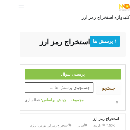
کلیدواژه
استخراج رمز ارز
استخراج رمز ارز
۱ پرسش ها
پرسیدن سوال
جستجو
مجموعه
چینش براساس:
فعالسازی
استخراج رمز ارز
۳.53K بازدید
سایر
استخراج رمز ارز
بورس انرژی