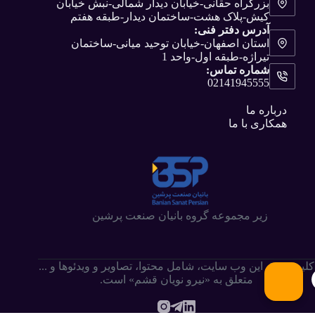
بزرگراه حقانی-خیابان دیدار شمالی-نبش خیابان
کیش-پلاک هشت-ساختمان دیدار-طبقه هفتم
آدرس دفتر فنی:
استان اصفهان-خیابان توحید میانی-ساختمان
تیراژه-طبقه اول-واحد 1
شماره تماس:
02141945555
درباره ما
همکاری با ما
زیر مجموعه گروه بانیان صنعت پرشین
کلیه حقوق این وب سایت،‌ شامل محتوا، تصاویر و ویدئوها و ...
متعلق به «نیرو نویان قشم» است.