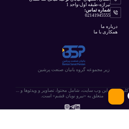
تیراژه-طبقه اول-واحد 1
شماره تماس:
02141945555
درباره ما
همکاری با ما
زیر مجموعه گروه بانیان صنعت پرشین
کلیه حقوق این وب سایت،‌ شامل محتوا، تصاویر و ویدئوها و ...
متعلق به «نیرو نویان قشم» است.