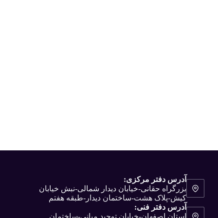
آدرس دفتر مرکزی:
بزرگراه حقانی-خیابان دیدار شمالی-نبش خیابان
کیش-پلاک هشت-ساختمان دیدار-طبقه هفتم
آدرس دفتر فنی:
استان اصفهان-خیابان توحید میانی-ساختمان