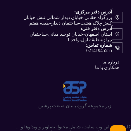
آدرس دفتر مرکزی:
بزرگراه حقانی-خیابان دیدار شمالی-نبش خیابان
کیش-پلاک هشت-ساختمان دیدار-طبقه هفتم
آدرس دفتر فنی:
استان اصفهان-خیابان توحید میانی-ساختمان
تیراژه-طبقه اول-واحد 1
شماره تماس:
02141945555
درباره ما
همکاری با ما
زیر مجموعه گروه بانیان صنعت پرشین
کلیه حقوق این وب سایت،‌ شامل محتوا، تصاویر و ویدئوها و ...