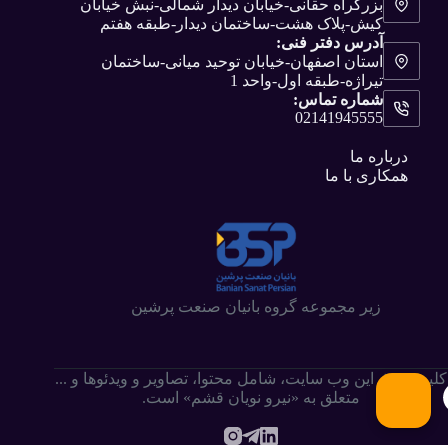
بزرگراه حقانی-خیابان دیدار شمالی-نبش خیابان
کیش-پلاک هشت-ساختمان دیدار-طبقه هفتم
آدرس دفتر فنی:
استان اصفهان-خیابان توحید میانی-ساختمان
تیراژه-طبقه اول-واحد 1
شماره تماس:
02141945555
درباره ما
همکاری با ما
زیر مجموعه گروه بانیان صنعت پرشین
کلیه حقوق این وب سایت،‌ شامل محتوا، تصاویر و ویدئوها و ...
متعلق به «نیرو نویان قشم» است.