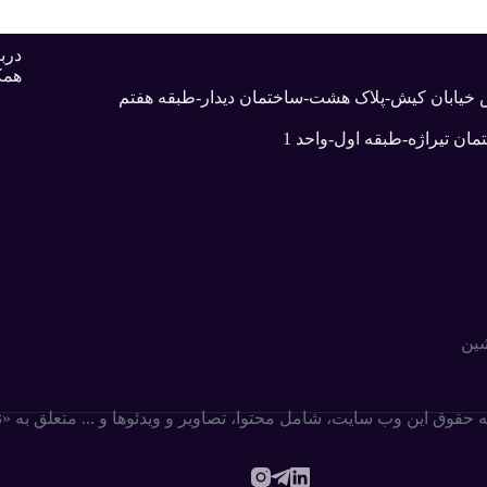
دربا
همک
بش خیابان کیش-پلاک هشت-ساختمان دیدار-طبقه هفتم
ان تیراژه-طبقه اول-واحد 1
شین
ه حقوق این وب سایت،‌ شامل محتوا، تصاویر و ویدئوها و ... متعلق به 