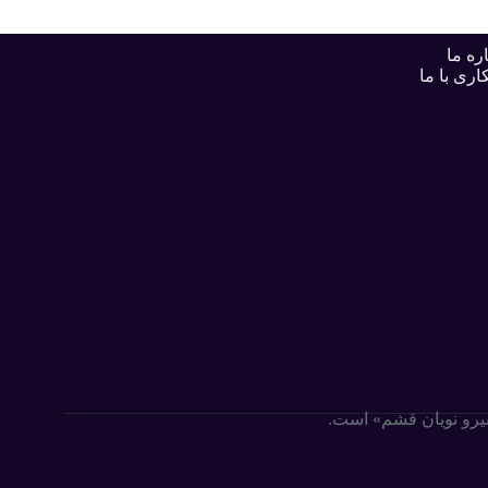
ره ما
اری با ما
«نیرو نویان قشم» است.