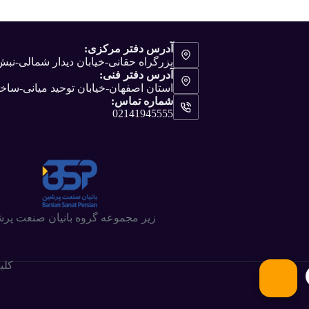
آدرس دفتر مرکزی:
بزرگراه حقانی-خیابان دیدار شمالی-ن
آدرس دفتر فنی:
استان اصفهان-خیابان توحید میانی-ساختم
شماره تماس:
02141945555
زیر مجموعه گروه بانیان صنعت پر
کلی