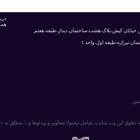
دربا
همک
بش خیابان کیش-پلاک هشت-ساختمان دیدار-طبقه هفتم
ان تیراژه-طبقه اول-واحد 1
شین
ه حقوق این وب سایت،‌ شامل محتوا، تصاویر و ویدئوها و ... متعلق به 