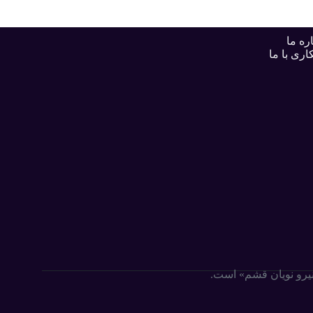
ره ما
اری با ما
«نیرو نویان قشم» است.