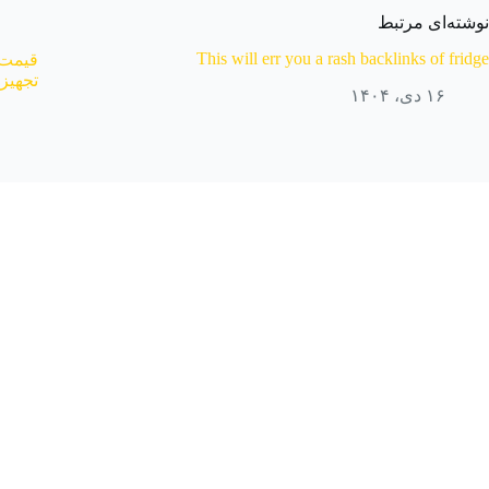
نوشته‌ای مرتبط
This will err you a rash backlinks of fridge
قیمت 
تجهیز
۱۶ دی، ۱۴۰۴