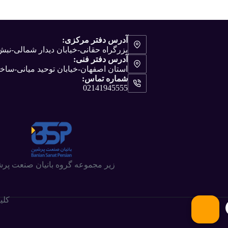
آدرس دفتر مرکزی:
بزرگراه حقانی-خیابان دیدار شمالی-ن
آدرس دفتر فنی:
استان اصفهان-خیابان توحید میانی-ساختم
شماره تماس:
02141945555
زیر مجموعه گروه بانیان صنعت پر
کلی