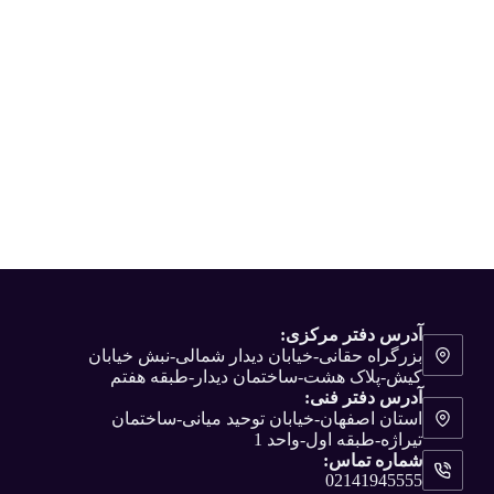
آدرس دفتر مرکزی:
بزرگراه حقانی-خیابان دیدار شمالی-نبش خیابان
کیش-پلاک هشت-ساختمان دیدار-طبقه هفتم
آدرس دفتر فنی:
استان اصفهان-خیابان توحید میانی-ساختمان
تیراژه-طبقه اول-واحد 1
شماره تماس:
02141945555