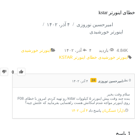
خطای اینورتر kstar
امیرحسین نوروزی
۴ آذر، ۱۴۰۲
اینورتر خورشیدی
4.84K بازدید
۴ آذر، ۱۴۰۲
اینورتر خورشیدی
اینورتر خورشیدی
خطای اینورتر KSTAR
0
0
نظر
24
امیرحسین نوروزی
۴ آذر، ۱۴۰۲
سلام وقت بخیر
بنده چند وقت پیش اینورتر ۵ کیلووات kstar رو تهیه کردم. امروز با خطای F08
روی اینورتر مواجه شدم امکانش هست راهنمایی بفرمایید که علتش چیه؟
دل‌آرا عسگریان
پاسخ داد
۴ آذر، ۱۴۰۲
1
پاسخ