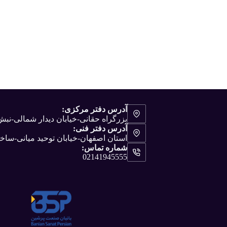
آدرس دفتر مرکزی:
بزرگراه حقانی-خیابان دیدار شمالی-ن
آدرس دفتر فنی:
استان اصفهان-خیابان توحید میانی-ساختم
شماره تماس:
02141945555