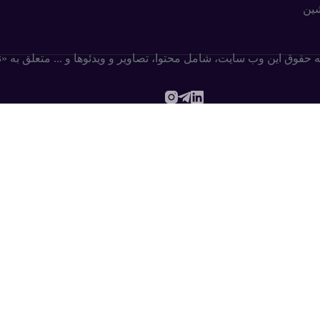
شین
ه حقوق این وب سایت،‌ شامل محتوا، تصاویر و ویدئوها و ... متعلق به 