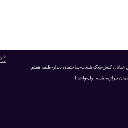
دربا
همک
بش خیابان کیش-پلاک هشت-ساختمان دیدار-طبقه هفتم
ان تیراژه-طبقه اول-واحد 1