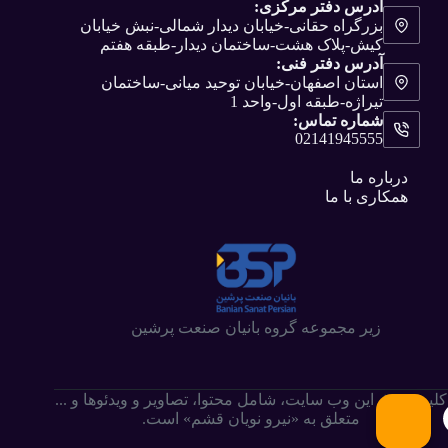
آدرس دفتر مرکزی:
بزرگراه حقانی-خیابان دیدار شمالی-نبش خیابان
کیش-پلاک هشت-ساختمان دیدار-طبقه هفتم
آدرس دفتر فنی:
استان اصفهان-خیابان توحید میانی-ساختمان
تیراژه-طبقه اول-واحد 1
شماره تماس:
02141945555
درباره ما
همکاری با ما
زیر مجموعه گروه بانیان صنعت پرشین
کلیه حقوق این وب سایت،‌ شامل محتوا، تصاویر و ویدئوها و ...
متعلق به «نیرو نویان قشم» است.