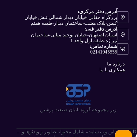
آدرس دفتر مرکزی:
بزرگراه حقانی-خیابان دیدار شمالی-نبش خیابان
کیش-پلاک هشت-ساختمان دیدار-طبقه هفتم
آدرس دفتر فنی:
استان اصفهان-خیابان توحید میانی-ساختمان
تیراژه-طبقه اول-واحد 1
شماره تماس:
02141945555
درباره ما
همکاری با ما
زیر مجموعه گروه بانیان صنعت پرشین
کلیه حقوق این وب سایت،‌ شامل محتوا، تصاویر و ویدئوها و ...