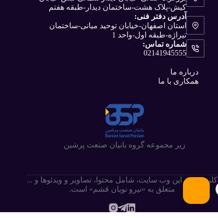
کیش-پلاک هشت-ساختمان دیدار-طبقه هفتم
آدرس دفتر فنی:
استان اصفهان-خیابان توحید میانی-ساختمان
تیراژه-طبقه اول-واحد 1
شماره تماس:
02141945555
درباره ما
همکاری با ما
زیر مجموعه گروه بانیان صنعت پرشین
کلیه حقوق این وب سایت،‌ شامل محتوا، تصاویر و ویدئوها و ...
متعلق به «نیرو نویان قشم» است.