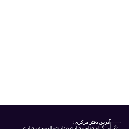
آدرس دفتر مرکزی:
بزرگراه حقانی-خیابان دیدار شمالی-نبش خیابان