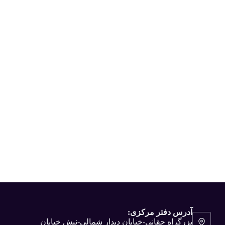
آدرس دفتر مرکزی:
بزرگراه حقانی-خیابان دیدار شمالی-نبش خیابان