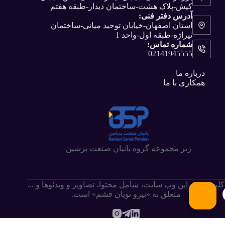
کیش-پلاک هشت-ساختمان دیدار-طبقه هفتم
آدرس دفتر فنی:
استان اصفهان-خیابان توحید میانی-ساختمان
تیراژه-طبقه اول-واحد 1
شماره تماس:
02141945555
درباره ما
همکاری با ما
زیر مجموعه گروه بانیان صنعت پرشین
کلیه حقوق این وب سایت،‌ شامل محتوا، تصاویر و ویدئوها و ...
متعلق به «نیرو نویان قشم» است.