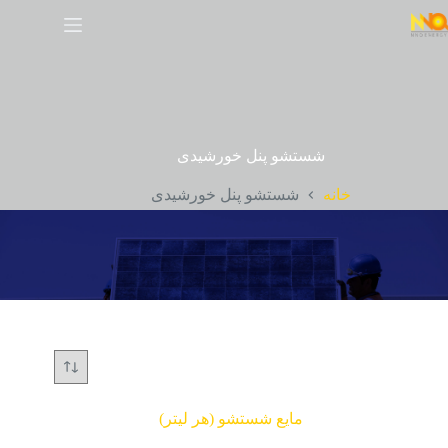
شستشو پنل خورشیدی
خانه
شستشو پنل خورشیدی
مایع شستشو (هر لیتر)