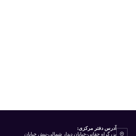
آدرس دفتر مرکزی:
بزرگراه حقانی-خیابان دیدار شمالی-نبش خیابان