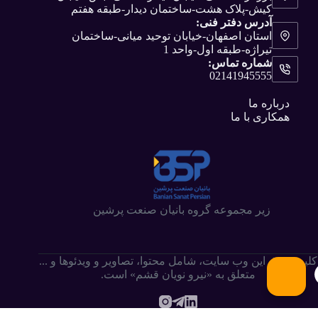
کیش-پلاک هشت-ساختمان دیدار-طبقه هفتم
آدرس دفتر فنی:
استان اصفهان-خیابان توحید میانی-ساختمان
تیراژه-طبقه اول-واحد 1
شماره تماس:
02141945555
درباره ما
همکاری با ما
زیر مجموعه گروه بانیان صنعت پرشین
کلیه حقوق این وب سایت،‌ شامل محتوا، تصاویر و ویدئوها و ...
متعلق به «نیرو نویان قشم» است.