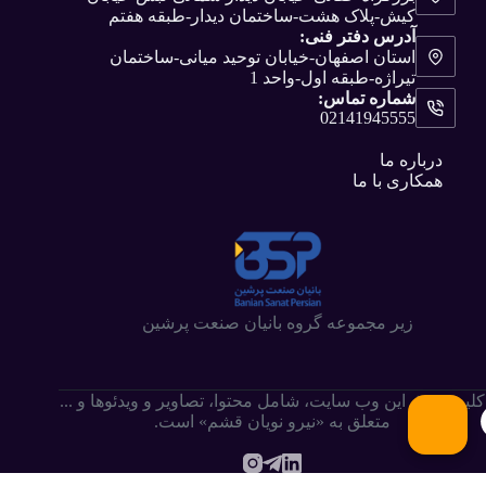
کیش-پلاک هشت-ساختمان دیدار-طبقه هفتم
آدرس دفتر فنی:
استان اصفهان-خیابان توحید میانی-ساختمان
تیراژه-طبقه اول-واحد 1
شماره تماس:
02141945555
درباره ما
همکاری با ما
زیر مجموعه گروه بانیان صنعت پرشین
کلیه حقوق این وب سایت،‌ شامل محتوا، تصاویر و ویدئوها و ...
متعلق به «نیرو نویان قشم» است.