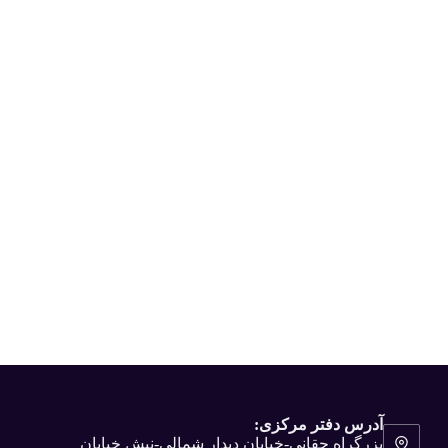
آدرس دفتر مرکزی:
بزرگراه حقانی-خیابان دیدار شمالی-نبش خیابان