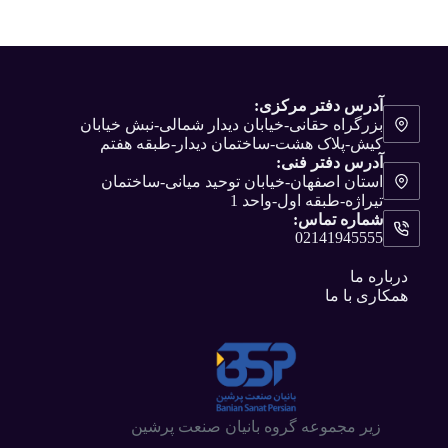
آدرس دفتر مرکزی:
بزرگراه حقانی-خیابان دیدار شمالی-نبش خیابان
کیش-پلاک هشت-ساختمان دیدار-طبقه هفتم
آدرس دفتر فنی:
استان اصفهان-خیابان توحید میانی-ساختمان
تیراژه-طبقه اول-واحد 1
شماره تماس:
02141945555
درباره ما
همکاری با ما
زیر مجموعه گروه بانیان صنعت پرشین