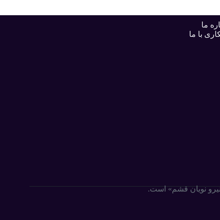
ره ما
اری با ما
«نیرو نویان قشم» است.