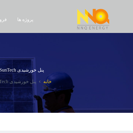
پروژه ها
فرو
پنل خورشیدی SunTech
خانه
پنل خورشیدی SunTech