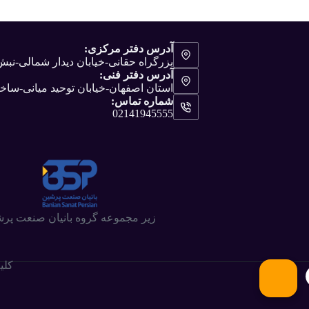
آدرس دفتر مرکزی:
بزرگراه حقانی-خیابان دیدار شمالی-ن
آدرس دفتر فنی:
استان اصفهان-خیابان توحید میانی-ساختم
شماره تماس:
02141945555
زیر مجموعه گروه بانیان صنعت پر
کلی