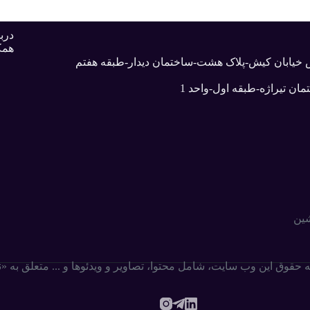
دربا
همک
بش خیابان کیش-پلاک هشت-ساختمان دیدار-طبقه هفتم
ان تیراژه-طبقه اول-واحد 1
شین
ه حقوق این وب سایت،‌ شامل محتوا، تصاویر و ویدئوها و ... متعلق به 