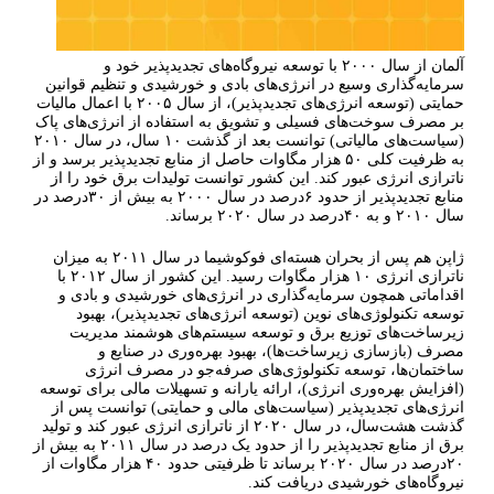
آلمان از سال ۲۰۰۰ با توسعه نیروگاه‌های تجدیدپذیر خود و
سرمایه‌گذاری وسیع در انرژی‌های بادی و خورشیدی و تنظیم قوانین
حمایتی (توسعه انرژی‌های تجدیدپذیر)، از سال ۲۰۰۵ با اعمال مالیات
بر مصرف سوخت‌های فسیلی و تشویق به استفاده از انرژی‌های پاک
(سیاست‌های مالیاتی) توانست بعد از گذشت ۱۰ سال، در سال ۲۰۱۰
به ظرفیت کلی ۵۰ هزار مگاوات حاصل از منابع تجدیدپذیر برسد و از
ناترازی انرژی عبور کند. این کشور توانست تولیدات برق خود را از
منابع تجدیدپذیر از حدود ۶درصد در سال ۲۰۰۰ به بیش از ۳۰درصد در
سال ۲۰۱۰ و به ۴۰درصد در سال ۲۰۲۰ برساند.
ژاپن هم پس از بحران هسته‌ای فوکوشیما در سال ۲۰۱۱ به میزان
ناترازی انرژی ۱۰ هزار مگاوات رسید. این کشور از سال ۲۰۱۲ با
اقداماتی همچون سرمایه‌گذاری در انرژی‌های خورشیدی و بادی و
توسعه تکنولوژی‌های نوین (توسعه انرژی‌های تجدیدپذیر)، بهبود
زیرساخت‌های توزیع برق و توسعه سیستم‌های هوشمند مدیریت
مصرف (بازسازی زیرساخت‌ها)، بهبود بهره‌وری در صنایع و
ساختمان‌ها، توسعه تکنولوژی‌های صرفه‌جو در مصرف انرژی
(افزایش بهره‌وری انرژی)، ارائه یارانه و تسهیلات مالی برای توسعه
انرژی‌های تجدیدپذیر (سیاست‌های مالی و حمایتی) توانست پس از
گذشت هشت‌سال، در سال ۲۰۲۰ از ناترازی انرژی عبور کند و تولید
برق از منابع تجدیدپذیر را از حدود یک درصد در سال ۲۰۱۱ به بیش از
۲۰درصد در سال ۲۰۲۰ برساند تا ظرفیتی حدود ۴۰ هزار مگاوات از
نیروگاه‌های خورشیدی دریافت کند.