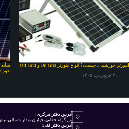
اینورتر خورشیدی چیست؟ انواع اینورتر On-Grid و Off-Grid
سایه 
خورش
۳۱ فروردین، ۱۴۰۵
آدرس دفتر مرکزی:
بزرگراه حقانی-خیابان دیدار شمالی-ن
آدرس دفتر فنی: