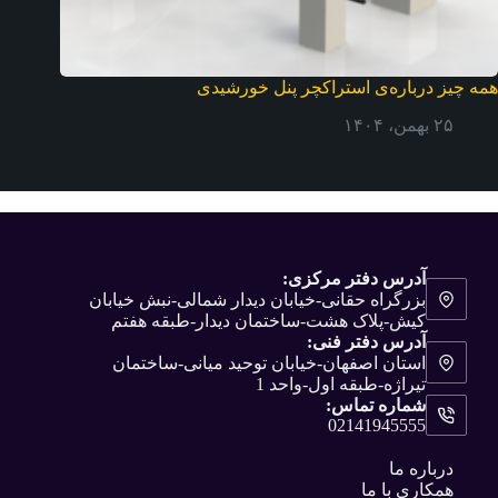
همه چیز درباره‌ی استراکچر پنل خورشیدی
۲۵ بهمن، ۱۴۰۴
آدرس دفتر مرکزی:
بزرگراه حقانی-خیابان دیدار شمالی-نبش خیابان
کیش-پلاک هشت-ساختمان دیدار-طبقه هفتم
آدرس دفتر فنی:
استان اصفهان-خیابان توحید میانی-ساختمان
تیراژه-طبقه اول-واحد 1
شماره تماس:
02141945555
درباره ما
همکاری با ما