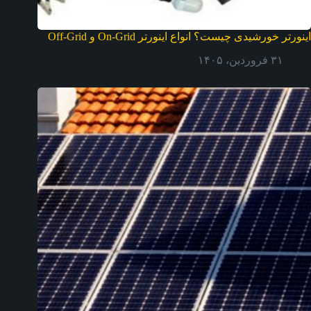
اینورتر خورشیدی چیست؟ انواع اینورتر On-Grid و Off-Grid
۳۱ فروردین، ۱۴۰۵