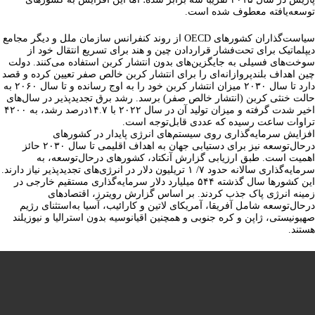
توسعه‌یافته معطوف شده است.
سیاست‌گذاران کشورهای OECD از روند کنفرانس سازمان ملل و دیگر مجامع
دیپلماتیک برای تحت‌فشار قراردادن چین و هند برای تسریع انتقال خود از
سوخت‌های فسیلی به جایگزین‌های بدون انتشار کربن استفاده می‌کنند. دولت
چین اهداف بلندپروازانه‌ای را برای انتشار کربن خالص صفر تعیین کرده و قصد
دارد تا سال ۲۰۳۰ میزان انتشار کربن خود را به اوج رسانده و تا سال ۲۰۶۰ به
حالت خنثی کربن (انتشار خالص صفر) برسد. رشد برق تجدیدپذیر در سال‌های
اخیر شدت گرفته و میزان تولید آن در سال ۲۰۲۲ با ۱۴.۷درصد رشد، به ۴۲۰۰
تراوات ساعت رسیده که عددی قابل‌توجه است.
افزایش سرمایه‌گذاری روی سیستم‌های انرژی پایدار در کشورهای
درحال‌توسعه نیز برای دستیابی جهان به اهداف اقلیمی تا سال ۲۰۳۰ حائز
اهمیت است. طبق ارزیابی گزارش آنکتاد، کشورهای درحال‌توسعه، به
سرمایه‌گذاری سالانه حدود ۷/ ۱ تریلیون دلار در انرژی‌های تجدیدپذیر نیاز دارند.
این کشورها سال گذشته ۵۴۴ میلیارد دلار سرمایه‌گذاری مستقیم خارجی در
زمینه انرژی پاک جذب کردند. بر اساس گزارش رویترز، اقتصادهای
درحال‌توسعه شامل آفریقا، آمریکای لاتین و کارائیب، آسیا به‌استثنای رژیم
صهیونیستی، ژاپن و کره جنوبی و همچنین اقیانوسیه بدون استرالیا و نیوزیلند
هستند.