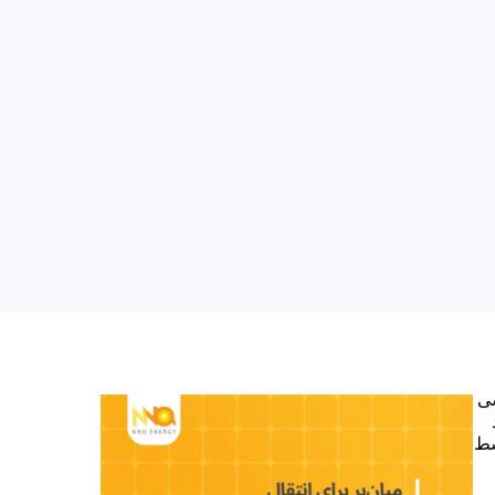
 اروپا (EU) آن را بخشی
سط