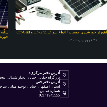
اینورتر خورشیدی چیست؟ انواع اینورتر On-Grid و Off-Grid
سایه 
خورش
۳۱ فروردین، ۱۴۰۵
آدرس دفتر مرکزی:
بزرگراه حقانی-خیابان دیدار شمالی-ن
آدرس دفتر فنی:
استان اصفهان-خیابان توحید میانی-ساختم
شماره تماس:
02141945555