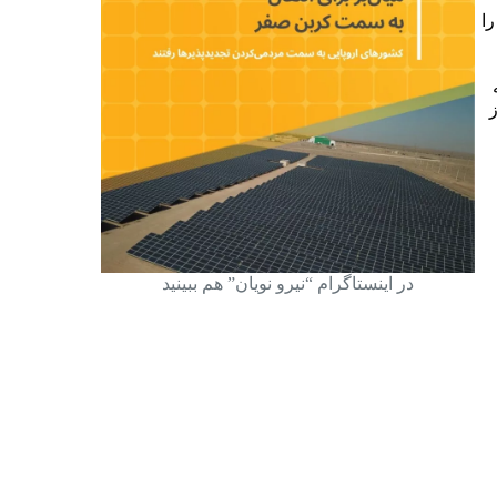
را
دیه
‌کند؛ ۴۵درصد از
در اینستاگرام “نیرو نویان” هم ببینید