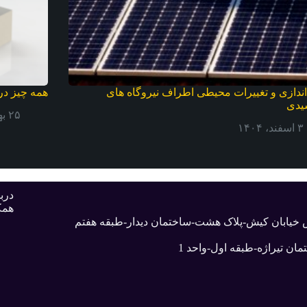
اندازی و تغییرات محیطی اطراف نیروگاه های
همه چیز در
یدی
۲۵ بهمن، ۱۴۰۴
۳ اسفند، ۱۴۰۴
دربا
همک
بش خیابان کیش-پلاک هشت-ساختمان دیدار-طبقه هفتم
ان تیراژه-طبقه اول-واحد 1