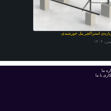
باره‌ی استراکچر پنل خورشیدی
ره ما
اری با ما