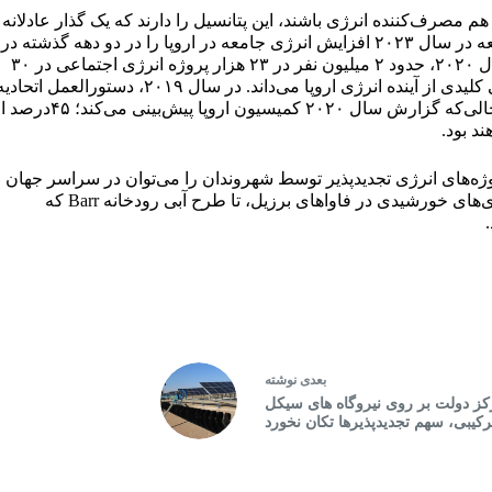
 هم مصرف‌کننده انرژی باشند، این پتانسیل را دارند که یک گذار عادلانه 
تسریع و سیستم‌های انرژی انعطاف‌پذیر ایجاد کنند. یک مطالعه در سال ۲۰۲۳ افزایش انرژی جامعه در اروپا را در دو دهه گذشته در
راستای «اقدام جمعی برای انتقال کم‌کربن» نشان داد. از سال ۲۰۲۰، حدود ۲ میلیون نفر در ۲۳ هزار پروژه انرژی اجتماعی در ۳۰
کشور اروپایی شرکت داشتند. اتحادیه اروپا (EU) آن را بخشی کلیدی از آینده انرژی اروپا می‌داند. در سال ۲۰۱۹، دستورالعمل اتحا
اروپا «جامعه‌های انرژی شهروند» را تعریف و فعال کرد، درحالی‌که گزارش سال ۲۰۲۰ کمیسیون اروپا پیش‌بینی می
پروژه‌های انرژی تجدیدپذیر توسط شهروندان را می‌توان در سراسر جهان
یافت. از Revolu Solar، یک شرکت خصوصی نصب‌کننده باتری‌های خورشیدی در فاواهای برزیل، تا طرح آبی رودخانه Barr که
بعدی
نوشته
کز دولت بر روی نیروگاه های سیکل
رکیبی، سهم تجدیدپذیرها تکان نخورد