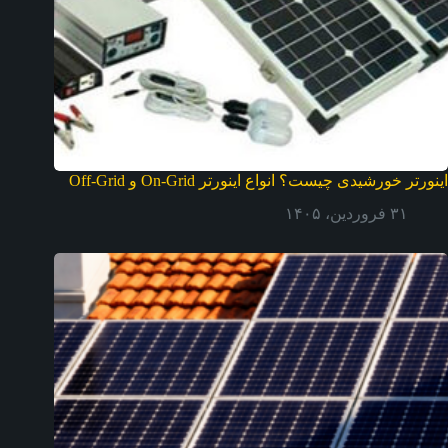
اینورتر خورشیدی چیست؟ انواع اینورتر On-Grid و Off-Grid
۳۱ فروردین، ۱۴۰۵