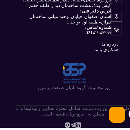
کیش-پلاک هشت-ساختمان دیدار-طبقه هفتم
آدرس دفتر فنی:
استان اصفهان-خیابان توحید میانی-ساختمان
تیراژه-طبقه اول-واحد 1
شماره تماس:
02141945555
درباره ما
همکاری با ما
زیر مجموعه گروه بانیان صنعت پرشین
کلیه حقوق این وب سایت،‌ شامل محتوا، تصاویر و ویدئوها و ...
متعلق به «نیرو نویان قشم» است.