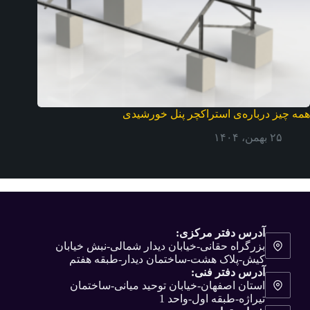
همه چیز درباره‌ی استراکچر پنل خورشیدی
۲۵ بهمن، ۱۴۰۴
آدرس دفتر مرکزی:
بزرگراه حقانی-خیابان دیدار شمالی-نبش خیابان
کیش-پلاک هشت-ساختمان دیدار-طبقه هفتم
آدرس دفتر فنی:
استان اصفهان-خیابان توحید میانی-ساختمان
تیراژه-طبقه اول-واحد 1