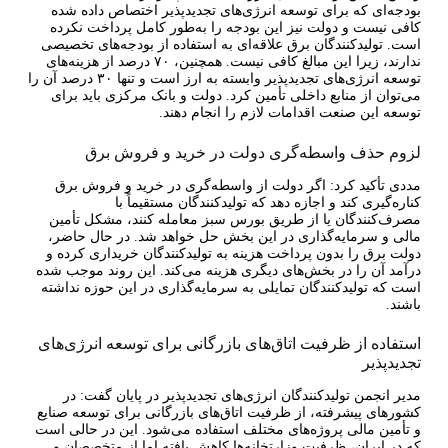
بودجه‌ای که برای توسعه انرژی‌های تجدیدپذیر اختصاص داده شده
کافی نیست و دولت نیز این بودجه را به‌طور کامل پرداخت نکرده
است. تولیدکنندگان برق علاقه‌ای به استفاده از بودجه‌های تخصیصی
ندارند، زیرا این مبالغ کافی نیست. همچنین، ۷۰ درصد از هزینه‌های
توسعه انرژی‌های تجدیدپذیر وابسته به ارز است و تنها ۳۰ درصد آن را
می‌توان از منابع داخلی تأمین کرد. دولت و بانک مرکزی باید برای
توسعه این صنعت اقدامات لازم را انجام دهند.
لزوم حذف واسطه‌گری دولت در خرید و فروش برق
مددی تأکید کرد: اگر دولت از واسطه‌گری در خرید و فروش برق
کناره‌گیری کند و اجازه دهد که تولیدکنندگان مستقیماً با
مصرف‌کنندگان یا از طریق بورس سبز معامله کنند، مشکل تأمین
مالی و سرمایه‌گذاری در این بخش حل خواهد شد. در حال حاضر،
دولت برق را بدون پرداخت هزینه به تولیدکنندگان خریداری کرده و
درآمد آن را در بخش‌های دیگری هزینه می‌کند. این روند موجب شده
است که تولیدکنندگان تمایلی به سرمایه‌گذاری در این حوزه نداشته
باشند.
استفاده از ظرفیت اتاق‌های بازرگانی برای توسعه انرژی‌های
تجدیدپذیر
مدیر انجمن تولیدکنندگان انرژی‌های تجدیدپذیر در پایان گفت: در
کشورهای پیشرفته، از ظرفیت اتاق‌های بازرگانی برای توسعه صنایع
و تأمین مالی پروژه‌های مختلف استفاده می‌شود. این در حالی است
که در ایران، ظرفیت وزارتخانه‌ها کاهش یافته اما از متخصصان و