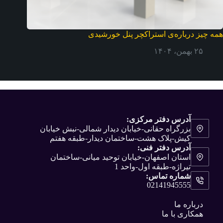
همه چیز درباره‌ی استراکچر پنل خورشیدی
۲۵ بهمن، ۱۴۰۴
آدرس دفتر مرکزی:
بزرگراه حقانی-خیابان دیدار شمالی-نبش خیابان
کیش-پلاک هشت-ساختمان دیدار-طبقه هفتم
آدرس دفتر فنی:
استان اصفهان-خیابان توحید میانی-ساختمان
تیراژه-طبقه اول-واحد 1
شماره تماس:
02141945555
درباره ما
همکاری با ما