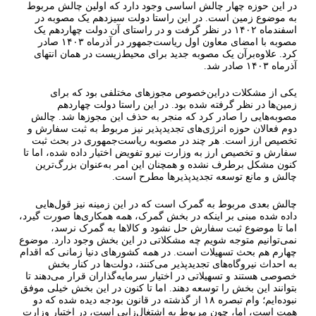
در این حوزه چهار چالش اساسی وجود دارد که اولین چالش مربوط
به موضوع زمین است. در این راستا دولت سیزدهم یک مصوبه در
اسفندماه ۱۴۰۲ در نظر گرفت و در راستای آن دولت چهاردهم یک
مصوبه با امضای معاون اول ریاست‌جمهور در آذرماه ۱۴۰۳ صادر
کرد. علاوه‌برآن یک مصوبه جدید برای محیط‌زیست در همان انتهای
آذرماه ۱۴۰۳ صادر شد.
یکی از مشکلات دراین‌خصوص مجوزهای مختلفی بود که برای
زمین‌ها در نظر گرفته شده بود. در این راستا دولت چهاردهم
مصوبه‌هایی را صادر کرد که منجر به حذف این مجوزها شد. چالش
دوم فعالان حوزه انرژی‌های تجدیدپذیر نیز مربوط به ثبت سفارش و
تخصیص ارز است. هر چند در مصوبه ریاست‌جمهوری در بحث ثبت
سفارش و تخصیص ارز به وزارت نیرو تفویض اختیار داده شده، اما تا
کنون مشکل برطرف نشده و همچنان این امر به‌عنوان بزرگ‌ترین
چالش و مانع توسعه تجدیدپذیرها مطرح است.
چالش بعدی مربوط به گمرک است که در این زمینه نیز قول‌هایی
داده شده مبنی بر اینکه در بخش گمرک، همه همکاری‌ها صورت گیرد،
اما تا موضوع ثبت سفارش حل نشود و کالاها به گمرک نرسد،
نمی‌توانیم متوجه شویم چه مشکلاتی در این بخش وجود دارد. موضوع
چهارم هم بحث تسهیلات است. در همه کشورهای دنیا زمانی که اقدام
به احداث نیروگاه‌های تجدیدپذیر می‌کنند، دولت‌ها در کنار بخش
خصوصی هستند و تسهیلاتی در اختیار سرمایه‌گذاران قرار می‌دهند تا
بتوانند این بخش را توسعه دهند. اما تا کنون در این بخش خیلی موفق
نبوده‌ایم؛ وام تبصره ۱۸ از گذشته در قانون بودجه دیده شده که دو
همت است، اما، چون مربوط به اشتغال‌زایی است، در اختیار وزارت