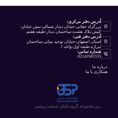
آدرس دفتر مرکزی:
بزرگراه حقانی-خیابان دیدار شمالی-نبش خیابان
کیش-پلاک هشت-ساختمان دیدار-طبقه هفتم
آدرس دفتر فنی:
استان اصفهان-خیابان توحید میانی-ساختمان
تیراژه-طبقه اول-واحد 1
شماره تماس:
02141945555
درباره ما
همکاری با ما
زیر مجموعه گروه بانیان صنعت پرشین