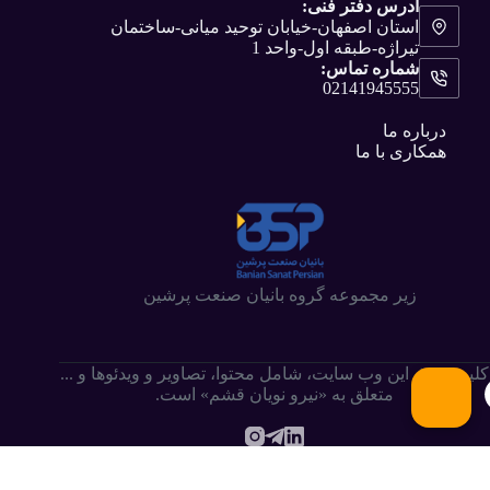
آدرس دفتر فنی:
استان اصفهان-خیابان توحید میانی-ساختمان
تیراژه-طبقه اول-واحد 1
شماره تماس:
02141945555
درباره ما
همکاری با ما
زیر مجموعه گروه بانیان صنعت پرشین
کلیه حقوق این وب سایت،‌ شامل محتوا، تصاویر و ویدئوها و ...
متعلق به «نیرو نویان قشم» است.