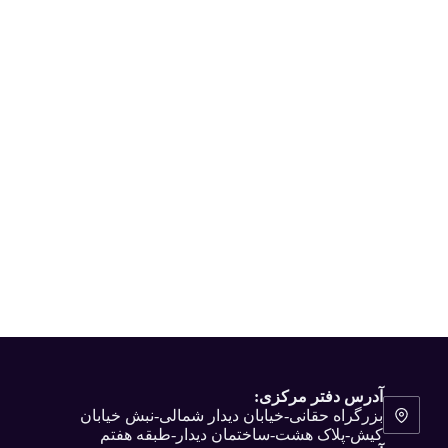
آدرس دفتر مرکزی:
بزرگراه حقانی-خیابان دیدار شمالی-نبش خیابان
کیش-پلاک هشت-ساختمان دیدار-طبقه هفتم