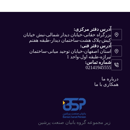
آدرس دفتر مرکزی:
بزرگراه حقانی-خیابان دیدار شمالی-نبش خیابان
کیش-پلاک هشت-ساختمان دیدار-طبقه هفتم
آدرس دفتر فنی:
استان اصفهان-خیابان توحید میانی-ساختمان
تیراژه-طبقه اول-واحد 1
شماره تماس:
02141945555
درباره ما
همکاری با ما
زیر مجموعه گروه بانیان صنعت پرشین