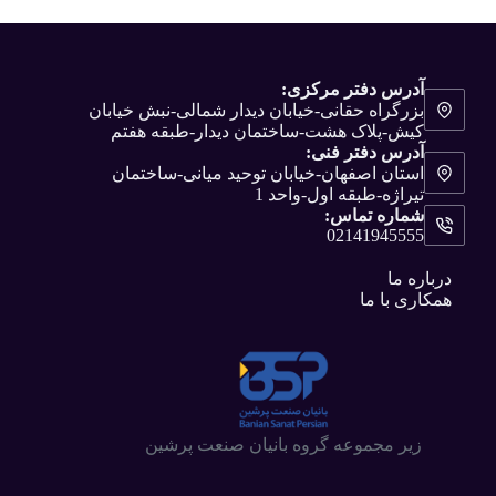
آدرس دفتر مرکزی:
بزرگراه حقانی-خیابان دیدار شمالی-نبش خیابان
کیش-پلاک هشت-ساختمان دیدار-طبقه هفتم
آدرس دفتر فنی:
استان اصفهان-خیابان توحید میانی-ساختمان
تیراژه-طبقه اول-واحد 1
شماره تماس:
02141945555
درباره ما
همکاری با ما
زیر مجموعه گروه بانیان صنعت پرشین