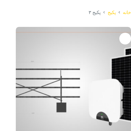
خانه
پکیج
پکیج ۳