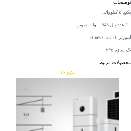
توضیحات
پکیج ۵ کیلوواتی
۱۰ عدد پنل ja 545 وات /مونو
اینورتر Huawei 5KTL
یک سازه ۵*۲
محصولات مرتبط
پکیج ۱۶