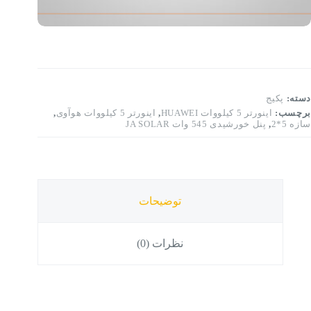
دسته:
پکیج
برچسب:
اینورتر 5 کیلووات HUAWEI
,
اینورتر 5 کیلووات هوآوی
,
سازه 5*2
,
پنل خورشیدی 545 وات JA SOLAR
توضیحات
نظرات (0)