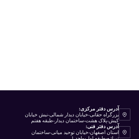
آدرس دفتر مرکزی:
بزرگراه حقانی-خیابان دیدار شمالی-نبش خیابان
کیش-پلاک هشت-ساختمان دیدار-طبقه هفتم
آدرس دفتر فنی:
استان اصفهان-خیابان توحید میانی-ساختمان
تیراژه-طبقه اول-واحد 1