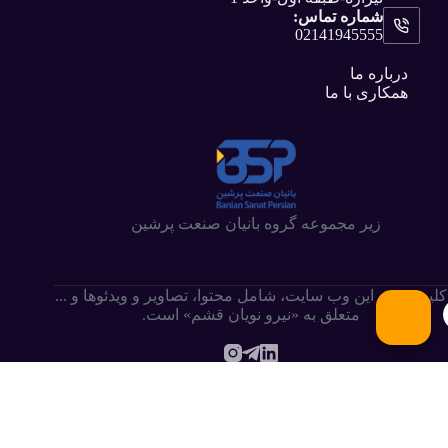
شماره تماس:
02141945555
درباره ما
همکاری با ما
زیر مجموعه گروه بانیان صنعت پرشین
کلیه حقوق این وب سایت،‌ شامل محتوا، تصاویر و ویدئوها و ...
متعلق به «نیرو نویان قشم» است.