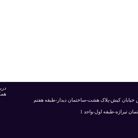
دربا
همک
بش خیابان کیش-پلاک هشت-ساختمان دیدار-طبقه هفتم
ان تیراژه-طبقه اول-واحد 1