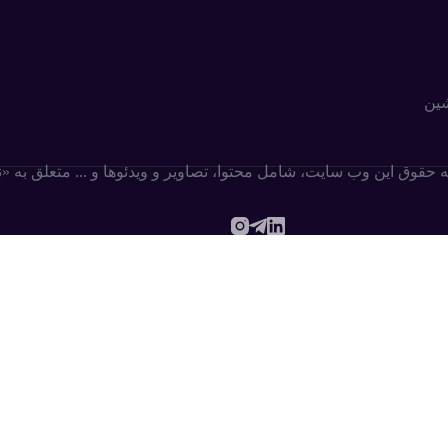
شین
ه حقوق این وب سایت،‌ شامل محتوا، تصاویر و ویدئوها و ... متعلق به 