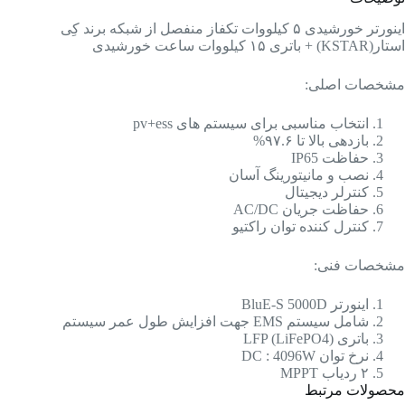
اینورتر خورشیدی ۵ کیلووات تکفاز منفصل از شبکه برند کِی
استار(KSTAR) + باتری ۱۵ کیلووات ساعت خورشیدی
مشخصات اصلی:
انتخاب مناسبی برای سیستم های pv+ess
بازدهی بالا تا ۹۷.۶%
حفاظت IP65
نصب و مانیتورینگ آسان
کنترلر دیجیتال
حفاظت جریان AC/DC
کنترل کننده توان راکتیو
مشخصات فنی:
اینورتر BluE-S 5000D
شامل سیستم EMS جهت افزایش طول عمر سیستم
باتری LFP (LiFePO4)
نرخ توان DC : 4096W
۲ ردیاب MPPT
محصولات مرتبط