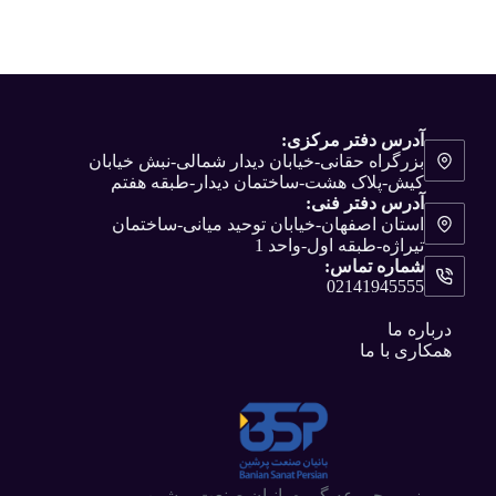
آدرس دفتر مرکزی:
بزرگراه حقانی-خیابان دیدار شمالی-نبش خیابان
کیش-پلاک هشت-ساختمان دیدار-طبقه هفتم
آدرس دفتر فنی:
استان اصفهان-خیابان توحید میانی-ساختمان
تیراژه-طبقه اول-واحد 1
شماره تماس:
02141945555
درباره ما
همکاری با ما
زیر مجموعه گروه بانیان صنعت پرشین