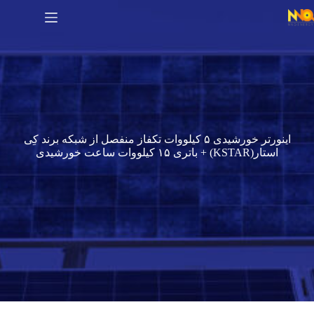
اینورتر خورشیدی ۵ کیلووات تکفاز منفصل از شبکه برند کِی
استار(KSTAR) + باتری ۱۵ کیلووات ساعت خورشیدی